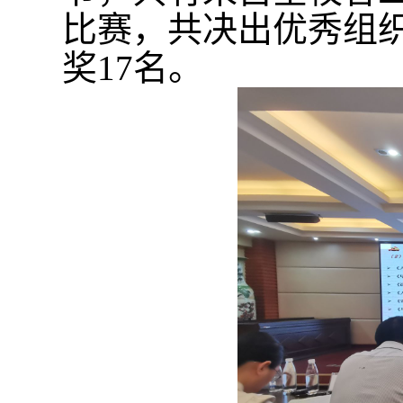
比赛，共决出优秀组
奖
17
名。