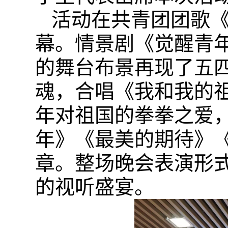
活动在
共青团团歌
幕。情景剧《觉醒青
的舞台布景再现了
五
魂
，合唱《我和我的
年
对
祖国
的
拳拳之爱
年》《最美的期待》
章
。整场
晚会
表演
形
的视听盛宴。